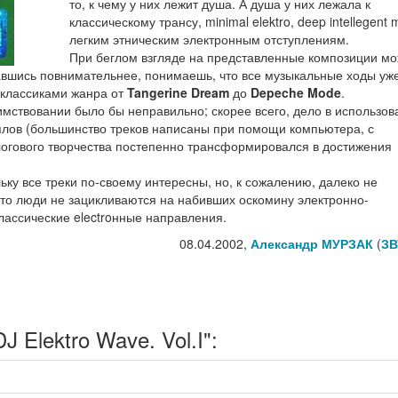
то, к чему у них лежит душа. А душа у них лежала к
классическому трансу, minimal elektro, deep intellegent 
легким этническим электронным отступлениям.
При беглом взгляде на представленные композиции м
вшись повнимательнее, понимаешь, что все музыкальные ходы уже
 классиками жанра от
Tangerine Dream
до
Depeche Mode
.
имствовании было бы неправильно; скорее всего, дело в использов
плов (большинство треков написаны при помощи компьютера, с
огового творчества постепенно трансформировался в достижения
ьку все треки по-своему интересны, но, к сожалению, далеко не
что люди не зацикливаются на набивших оскомину электронно-
лассические electroнные направления.
08.04.2002,
Александр МУРЗАК
(
ЗВ
 Elektro Wave. Vol.I":