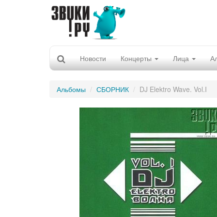
Новости
Концерты
Лица
А
Альбомы
СБОРНИК
DJ Elektro Wave. Vol.I