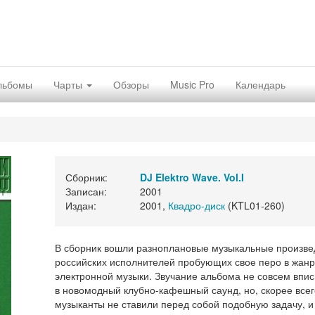
льбомы
Чарты
Обзоры
Music Pro
Календарь
Сборник:
DJ Elektro Wave. Vol.I
Записан:
2001
Издан:
2001,
Квадро-диск
(KTL01-260)
В сборник вошли разноплановые музыкальные произве
российских исполнителей пробующих свое перо в жан
электронной музыки. Звучание альбома не совсем впи
в новомодный клубно-кафешный саунд, но, скорее всег
музыканты не ставили перед собой подобную задачу, и