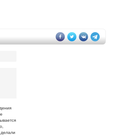
дения
ре
сывается
о,
 делали