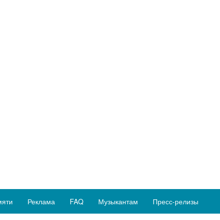
мяти
Реклама
FAQ
Музыкантам
Пресс-релизы