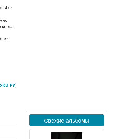
music и
ожно
 когда-
ании
УКИ РУ
)
Свежие альбомы