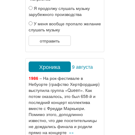
Я продолжу слушать музыку
зарубежного производства
У меня вообще пропало желание
слушать музыку
отправить
Хроника
9 августа
1986
– На рок-фестивале в
Небуорте (графство Хертфордшир)
выступила группа «Queen». Как
потом оказалось, это был 658-й и
последний концерт коллектива
вместе с Фредди Маркьюри.
Помимо этого, доподлинно
известно, что две посетительницы
не дождались финала и родили
прямо на концерте
»»