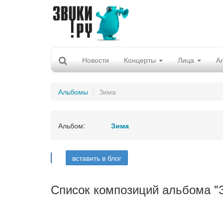
Новости
Концерты
Лица
А
Альбомы
Зима
Альбом:
Зима
вставить в блог
Список композиций альбома "