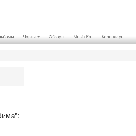
льбомы
Чарты
Обзоры
Music Pro
Календарь
Зима":