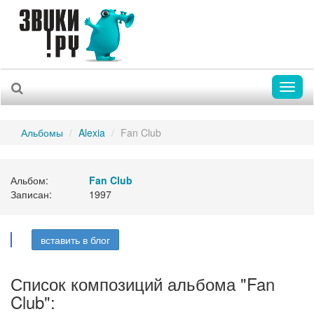
Toggl
naviga
Альбомы
Alexia
Fan Club
Альбом:
Fan Club
Записан:
1997
вставить в блог
Список композиций альбома "Fan
Club":