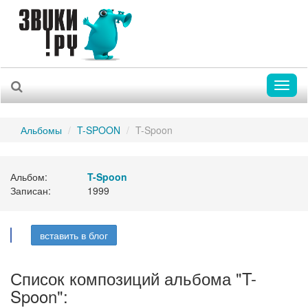
Toggl
naviga
Альбомы
T-SPOON
T-Spoon
Альбом:
T-Spoon
Записан:
1999
вставить в блог
Список композиций альбома "T-
Spoon":