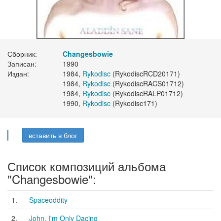
Сборник:
Changesbowie
Записан:
1990
Издан:
1984,
Rykodisc
(RykodiscRCD20171)
1984,
Rykodisc
(RykodiscRACS01712)
1984,
Rykodisc
(RykodiscRALP01712)
1990,
Rykodisc
(Rykodisc171)
вставить в блог
Список композиций альбома
"Changesbowie":
1.
Spaceoddity
2.
John, I'm Only Dacing