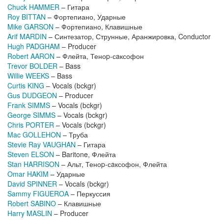
Chuck HAMMER
– Гитара
Roy BITTAN
– Фортепиано, Ударные
Mike GARSON
– Фортепиано, Клавишные
Arif MARDIN
– Синтезатор, Струнные, Аранжировка, Conductor
Hugh PADGHAM
– Producer
Robert AARON
– Флейта, Теноp-сaксофон
Trevor BOLDER
– Bass
Willie WEEKS
– Bass
Curtis KING
– Vocals (bckgr)
Gus DUDGEON
– Producer
Frank SIMMS
– Vocals (bckgr)
George SIMMS
– Vocals (bckgr)
Chris PORTER
– Vocals (bckgr)
Mac GOLLEHON
– Труба
Stevie Ray VAUGHAN
– Гитара
Steven ELSON
– Baritone, Флейта
Stan HARRISON
– Альт, Теноp-сaксофон, Флейта
Omar HAKIM
– Ударные
David SPINNER
– Vocals (bckgr)
Sammy FIGUEROA
– Перкуссия
Robert SABINO
– Клавишные
Harry MASLIN
– Producer