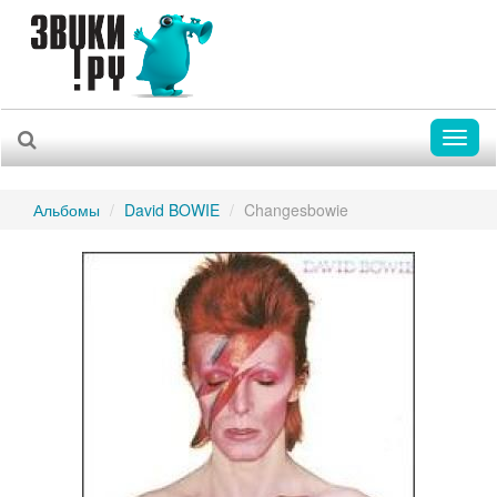
Toggl
naviga
Альбомы
David BOWIE
Changesbowie