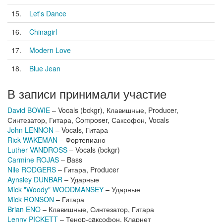
15.
Let's Dance
16.
Chinagirl
17.
Modern Love
18.
Blue Jean
В записи принимали участие
David BOWIE
– Vocals (bckgr), Клавишные, Producer,
Синтезатор, Гитара, Composer, Саксофон, Vocals
John LENNON
– Vocals, Гитара
Rick WAKEMAN
– Фортепиано
Luther VANDROSS
– Vocals (bckgr)
Carmine ROJAS
– Bass
Nile RODGERS
– Гитара, Producer
Aynsley DUNBAR
– Ударные
Mick "Woody" WOODMANSEY
– Ударные
Mick RONSON
– Гитара
Brian ENO
– Клавишные, Синтезатор, Гитара
Lenny PICKETT
– Теноp-сaксофон, Кларнет