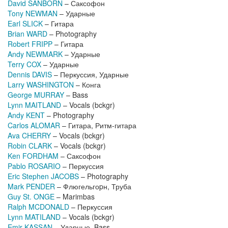
David SANBORN
– Саксофон
Tony NEWMAN
– Ударные
Earl SLICK
– Гитара
Brian WARD
– Photography
Robert FRIPP
– Гитара
Andy NEWMARK
– Ударные
Terry COX
– Ударные
Dennis DAVIS
– Перкуссия, Ударные
Larry WASHINGTON
– Конга
George MURRAY
– Bass
Lynn MAITLAND
– Vocals (bckgr)
Andy KENT
– Photography
Carlos ALOMAR
– Гитара, Ритм-гитара
Ava CHERRY
– Vocals (bckgr)
Robin CLARK
– Vocals (bckgr)
Ken FORDHAM
– Саксофон
Pablo ROSARIO
– Перкуссия
Eric Stephen JACOBS
– Photography
Mark PENDER
– Флюгельгоpн, Труба
Guy St. ONGE
– Marimbas
Ralph MCDONALD
– Перкуссия
Lynn MATILAND
– Vocals (bckgr)
Emir KASSAN
– Ударные, Bass