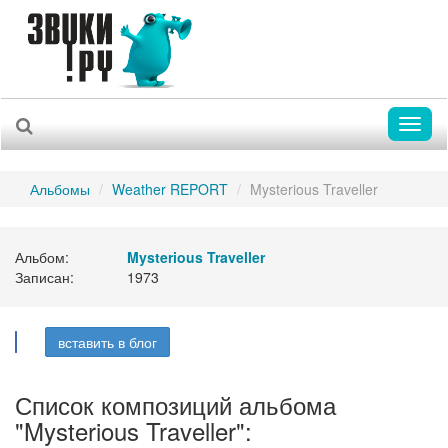
Toggl
naviga
Альбомы
Weather REPORT
Mysterious Traveller
Альбом:
Mysterious Traveller
Записан:
1973
вставить в блог
Список композиций альбома
"Mysterious Traveller":