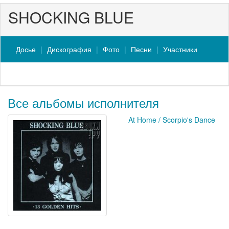
SHOCKING BLUE
Досье
Дискография
Фото
Песни
Участники
Все альбомы исполнителя
At Home / Scorpio's Dance