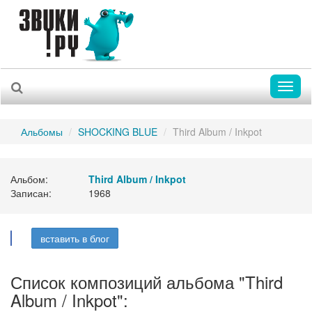
Toggl
naviga
Альбомы
SHOCKING BLUE
Third Album / Inkpot
Альбом:
Third Album / Inkpot
Записан:
1968
вставить в блог
Список композиций альбома "Third
Album / Inkpot":