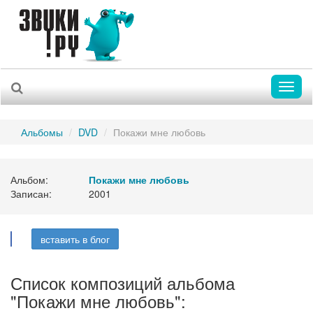
Toggl
naviga
Альбомы
DVD
Покажи мне любовь
Альбом:
Покажи мне любовь
Записан:
2001
вставить в блог
Список композиций альбома
"Покажи мне любовь":