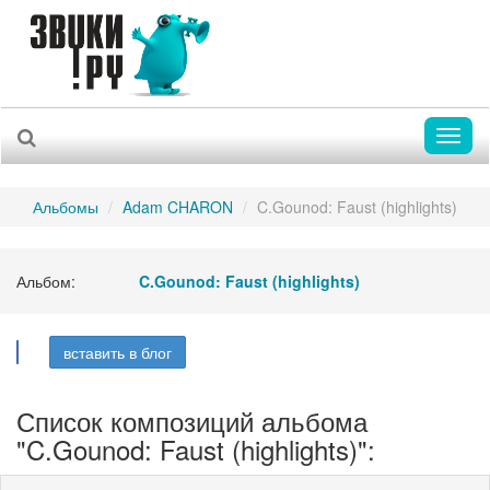
Toggl
naviga
Альбомы
Adam CHARON
C.Gounod: Faust (highlights)
Альбом:
C.Gounod: Faust (highlights)
вставить в блог
Список композиций альбома
"C.Gounod: Faust (highlights)":