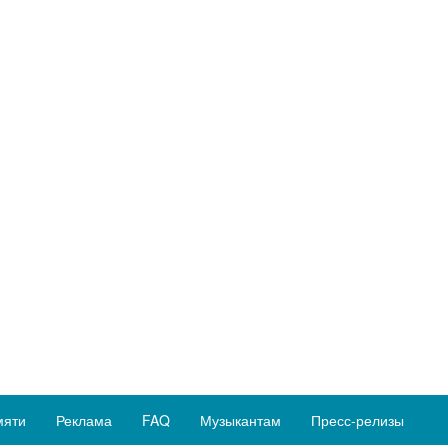
мяти
Реклама
FAQ
Музыкантам
Пресс-релизы