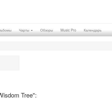
льбомы
Чарты
Обзоры
Music Pro
Календарь
isdom Tree":