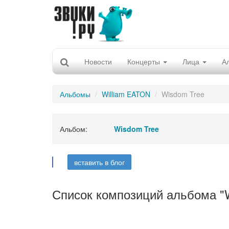
Новости
Концерты
Лица
А
Альбомы
William EATON
Wisdom Tree
Альбом:
Wisdom Tree
вставить в блог
Список композиций альбома "W