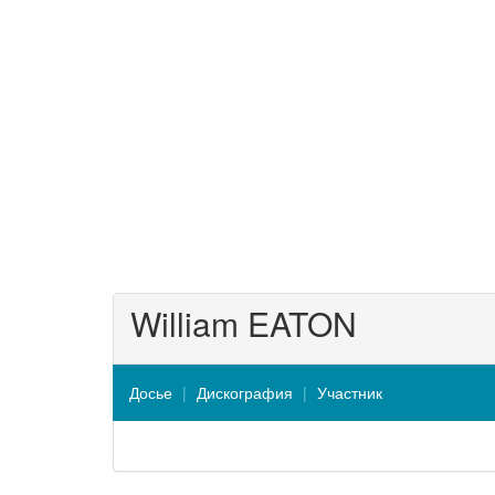
William EATON
Досье
Дискография
Участник