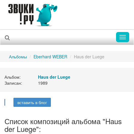
Toggl
naviga
Альбомы
Eberhard WEBER
Haus der Luege
Альбом:
Haus der Luege
Записан:
1989
вставить в блог
Список композиций альбома "Haus
der Luege":