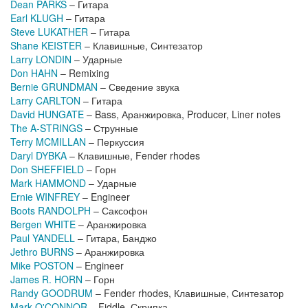
Dean PARKS
– Гитара
Earl KLUGH
– Гитара
Steve LUKATHER
– Гитара
Shane KEISTER
– Клавишные, Синтезатор
Larry LONDIN
– Ударные
Don HAHN
– Remixing
Bernie GRUNDMAN
– Сведение звука
Larry CARLTON
– Гитара
David HUNGATE
– Bass, Аранжировка, Producer, Liner notes
The A-STRINGS
– Струнные
Terry MCMILLAN
– Перкуссия
Daryl DYBKA
– Клавишные, Fender rhodes
Don SHEFFIELD
– Горн
Mark HAMMOND
– Ударные
Ernie WINFREY
– Engineer
Boots RANDOLPH
– Саксофон
Bergen WHITE
– Аранжировка
Paul YANDELL
– Гитара, Банджо
Jethro BURNS
– Аранжировка
Mike POSTON
– Engineer
James R. HORN
– Горн
Randy GOODRUM
– Fender rhodes, Клавишные, Синтезатор
Mark O'CONNOR
– Fiddle, Скрипка