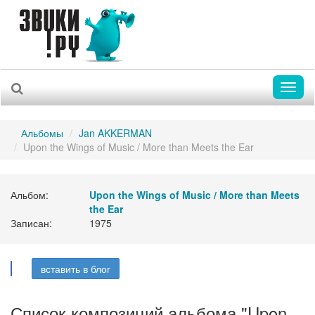
Toggl
naviga
Альбомы
Jan AKKERMAN
Upon the Wings of Music / More than Meets the Ear
Альбом:
Upon the Wings of Music / More than Meets
the Ear
Записан:
1975
вставить в блог
Список композиций альбома "Upon