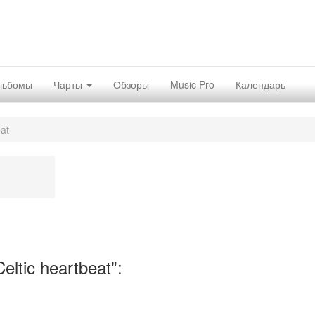
льбомы
Чарты
Обзоры
Music Pro
Календарь
eat
ltic heartbeat":