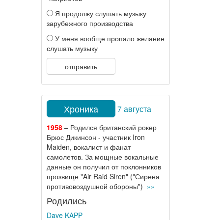
Я продолжу слушать музыку
зарубежного производства
У меня вообще пропало желание
слушать музыку
отправить
Хроника
7 августа
1958
– Родился британский рокер
Брюс Дикинсон - участник Iron
Maiden, вокалист и фанат
самолетов. За мощные вокальные
данные он получил от поклонников
прозвище "Air Raid Siren" ("Сирена
противовоздушной обороны")
»»
Родились
Dave KAPP