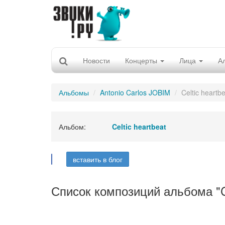
Новости
Концерты
Лица
А
Альбомы
Antonio Carlos JOBIM
Celtic heartb
Альбом:
Celtic heartbeat
вставить в блог
Список композиций альбома "Ce