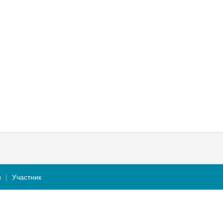
и
Участник