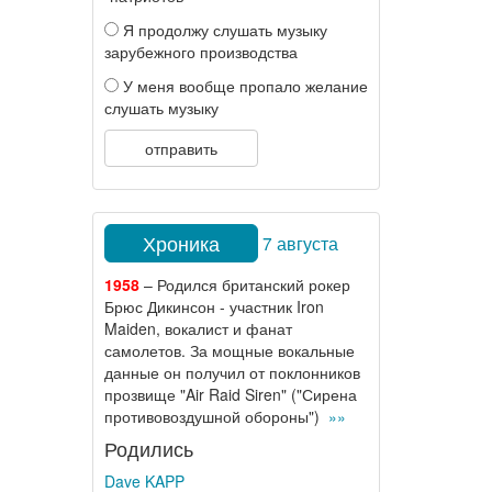
Я продолжу слушать музыку
зарубежного производства
У меня вообще пропало желание
слушать музыку
отправить
Хроника
7 августа
1958
– Родился британский рокер
Брюс Дикинсон - участник Iron
Maiden, вокалист и фанат
самолетов. За мощные вокальные
данные он получил от поклонников
прозвище "Air Raid Siren" ("Сирена
противовоздушной обороны")
»»
Родились
Dave KAPP