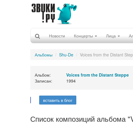
Новости
Концерты
Лица
А
Альбомы
Shu-De
Voices from the Distant Ste
Альбом:
Voices from the Distant Steppe
Записан:
1994
вставить в блог
Список композиций альбома "Vo