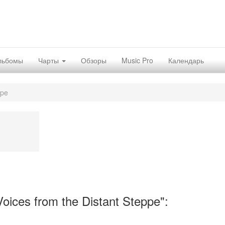
льбомы
Чарты
Обзоры
Music Pro
Календарь
ppe
ices from the Distant Steppe":