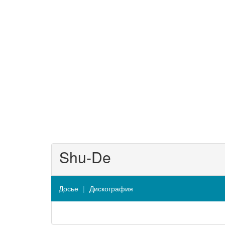
Shu-De
Досье
Дискография