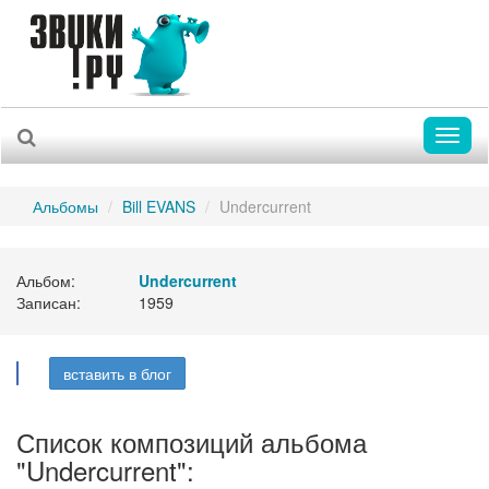
Toggl
naviga
Альбомы
Bill EVANS
Undercurrent
Альбом:
Undercurrent
Записан:
1959
вставить в блог
Список композиций альбома
"Undercurrent":