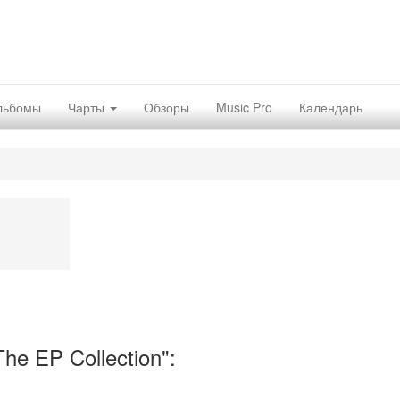
льбомы
Чарты
Обзоры
Music Pro
Календарь
e EP Collection":