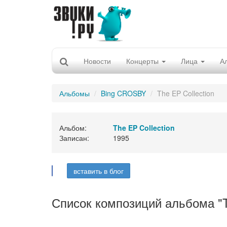
Новости
Концерты
Лица
А
Альбомы
Bing CROSBY
The EP Collection
Альбом:
The EP Collection
Записан:
1995
вставить в блог
Список композиций альбома "Th