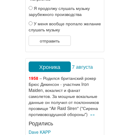
Я продолжу слушать музыку
зарубежного производства
У меня вообще пропало желание
слушать музыку
отправить
Хроника
7 августа
1958
– Родился британский рокер
Брюс Дикинсон - участник Iron
Maiden, вокалист и фанат
самолетов. За мощные вокальные
данные он получил от поклонников
прозвище "Air Raid Siren" ("Сирена
противовоздушной обороны")
»»
Родились
Dave KAPP