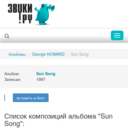
Toggl
naviga
Альбомы
George HOWARD
Sun Song
Альбом:
Sun Song
Записан:
1997
вставить в блог
Список композиций альбома "Sun
Song":