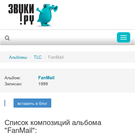
Toggl
naviga
Альбомы
TLC
FanMail
Альбом:
FanMail
Записан:
1999
вставить в блог
Список композиций альбома
"FanMail":