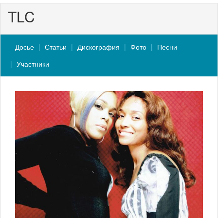
TLC
Досье
Статьи
Дискография
Фото
Песни
Участники