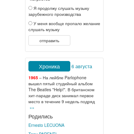
Я продолжу слушать музыку
зарубежного производства
У меня вообще пропало желание
слушать музыку
отправить
Хроника
6 августа
1965
– На лейбле Parlophone
вышел пятый студийный альбом
The Beatles "Help!". В британском
хит-параде диск занимал первое
место в течение 9 недель подряд
»»
Родились
Ernesto LECUONA