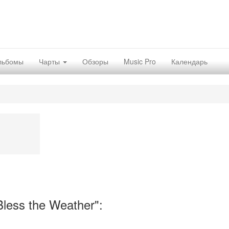
льбомы
Чарты
Обзоры
Music Pro
Календарь
ess the Weather":