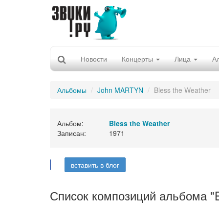
Новости
Концерты
Лица
А
Альбомы
John MARTYN
Bless the Weather
Альбом:
Bless the Weather
Записан:
1971
вставить в блог
Список композиций альбома "Bl