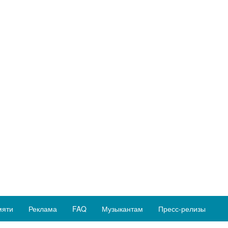
мяти
Реклама
FAQ
Музыкантам
Пресс-релизы