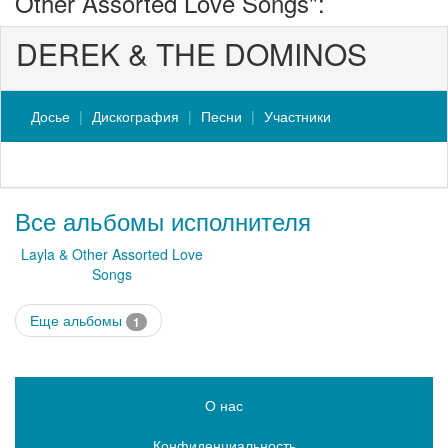
Other Assorted Love Songs":
DEREK & THE DOMINOS
Досье
Дискография
Песни
Участники
Все альбомы исполнителя
Layla & Other Assorted Love
Songs
Еще альбомы
1
О нас
Конфиденциальность