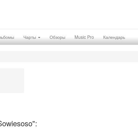
льбомы
Чарты
Обзоры
Music Pro
Календарь
owiesoso":