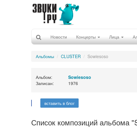
Новости
Концерты
Лица
А
Альбомы
CLUSTER
Sowiesoso
Альбом:
Sowiesoso
Записан:
1976
вставить в блог
Список композиций альбома "S