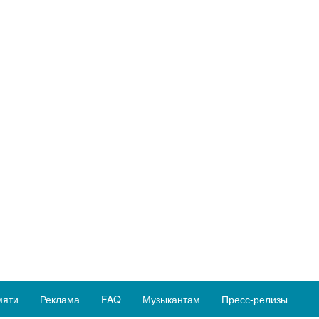
мяти
Реклама
FAQ
Музыкантам
Пресс-релизы