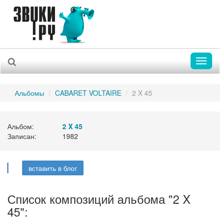
Toggl
naviga
Альбомы
CABARET VOLTAIRE
2 X 45
Альбом:
2 X 45
Записан:
1982
вставить в блог
Список композиций альбома "2 X
45":