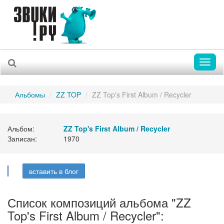
Toggl
naviga
Альбомы
ZZ TOP
ZZ Top's First Album / Recycler
Альбом:
ZZ Top's First Album / Recycler
Записан:
1970
вставить в блог
Список композиций альбома "ZZ
Top's First Album / Recycler":