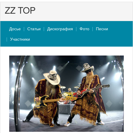
ZZ TOP
Досье
Статьи
Дискография
Фото
Песни
Участники