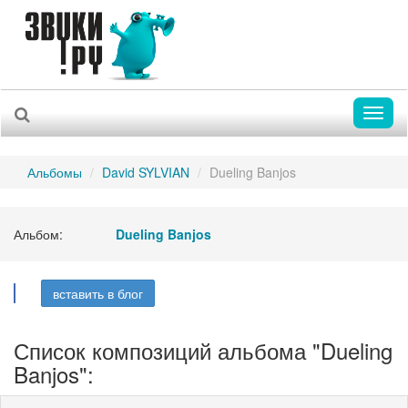
Toggl
naviga
Альбомы
David SYLVIAN
Dueling Banjos
Альбом:
Dueling Banjos
вставить в блог
Список композиций альбома "Dueling
Banjos":