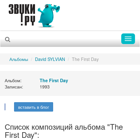
Toggl
naviga
Альбомы
David SYLVIAN
The First Day
Альбом:
The First Day
Записан:
1993
вставить в блог
Список композиций альбома "The
First Day":