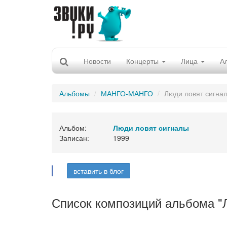
Новости
Концерты
Лица
А
Альбомы
МАНГО-МАНГО
Люди ловят сигна
Альбом:
Люди ловят сигналы
Записан:
1999
вставить в блог
Список композиций альбома "