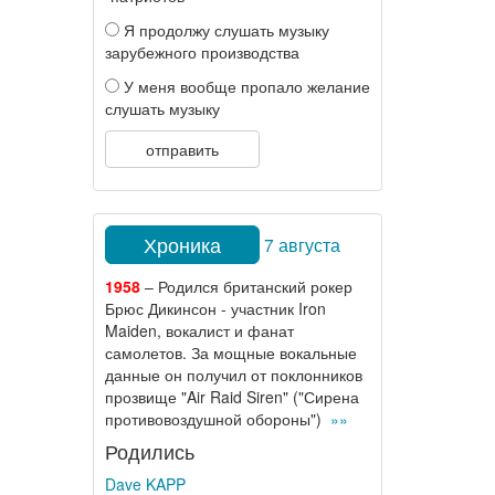
Я продолжу слушать музыку
зарубежного производства
У меня вообще пропало желание
слушать музыку
отправить
Хроника
7 августа
1958
– Родился британский рокер
Брюс Дикинсон - участник Iron
Maiden, вокалист и фанат
самолетов. За мощные вокальные
данные он получил от поклонников
прозвище "Air Raid Siren" ("Сирена
противовоздушной обороны")
»»
Родились
Dave KAPP