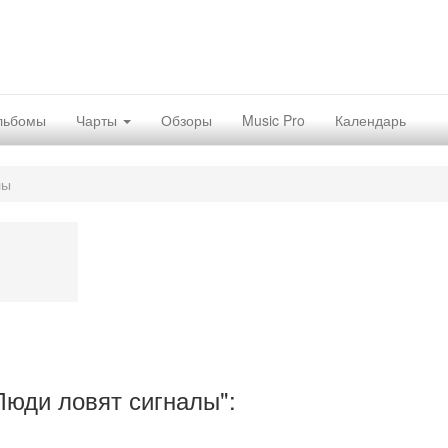
льбомы
Чарты
Обзоры
Music Pro
Календарь
лы
Люди ловят сигналы":