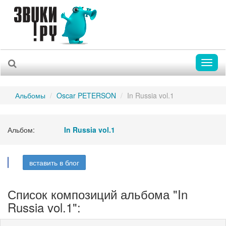
Toggl
naviga
Альбомы
Oscar PETERSON
In Russia vol.1
Альбом:
In Russia vol.1
вставить в блог
Список композиций альбома "In
Russia vol.1":