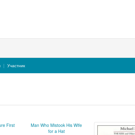
и
Участник
re First
Man Who Mistook His Wife
for a Hat