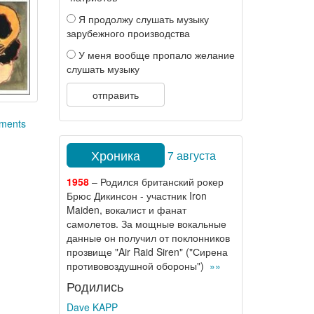
Я продолжу слушать музыку
зарубежного производства
У меня вообще пропало желание
слушать музыку
отправить
ements
Хроника
7 августа
1958
– Родился британский рокер
Брюс Дикинсон - участник Iron
Maiden, вокалист и фанат
самолетов. За мощные вокальные
данные он получил от поклонников
прозвище "Air Raid Siren" ("Сирена
противовоздушной обороны")
»»
Родились
Dave KAPP