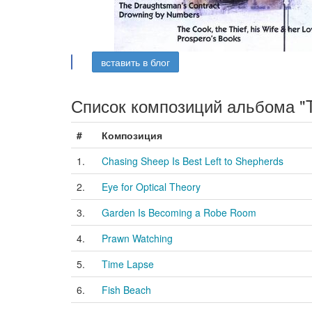
вставить в блог
Список композиций альбома "T
#
Композиция
1.
Chasing Sheep Is Best Left to Shepherds
2.
Eye for Optical Theory
3.
Garden Is Becoming a Robe Room
4.
Prawn Watching
5.
Time Lapse
6.
Fish Beach