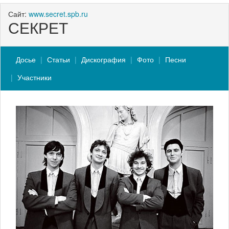
Сайт:
www.secret.spb.ru
СЕКРЕТ
Досье
Статьи
Дискография
Фото
Песни
Участники