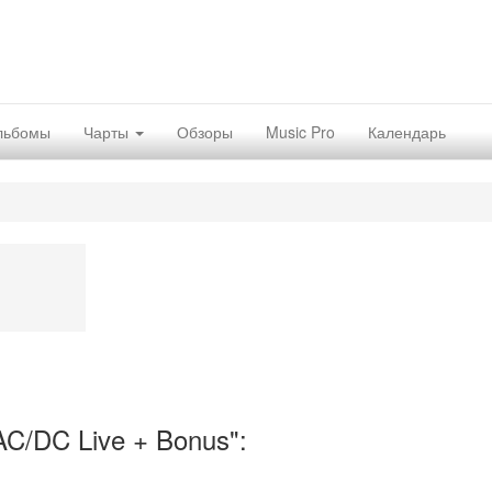
льбомы
Чарты
Обзоры
Music Pro
Календарь
C/DC Live + Bonus":