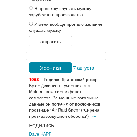
Я продолжу слушать музыку
зарубежного производства
У меня вообще пропало желание
слушать музыку
отправить
Хроника
7 августа
1958
– Родился британский рокер
Брюс Дикинсон - участник Iron
Maiden, вокалист и фанат
самолетов. За мощные вокальные
данные он получил от поклонников
прозвище "Air Raid Siren" ("Сирена
противовоздушной обороны")
»»
Родились
Dave KAPP