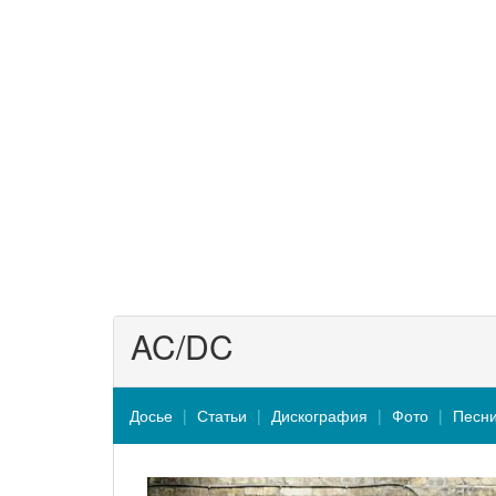
AC/DC
Досье
Статьи
Дискография
Фото
Песн