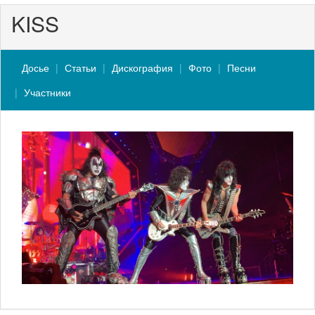
KISS
Досье
Статьи
Дискография
Фото
Песни
Участники