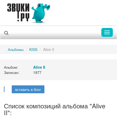
Toggl
naviga
Альбомы
KISS
Alive II
Альбом:
Alive II
Записан:
1977
вставить в блог
Список композиций альбома "Alive
II":