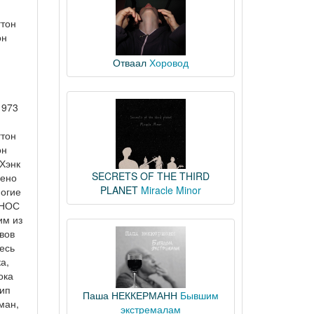
гтон
он
Отваал
Хоровод
1973
гтон
он
 Хэнк
SECRETS OF THE THIRD
рено
PLANET
Miracle Minor
ногие
ОНОС
им из
вов
есь
а,
ока
лип
Паша НЕККЕРМАНН
Бывшим
ман,
экстремалам