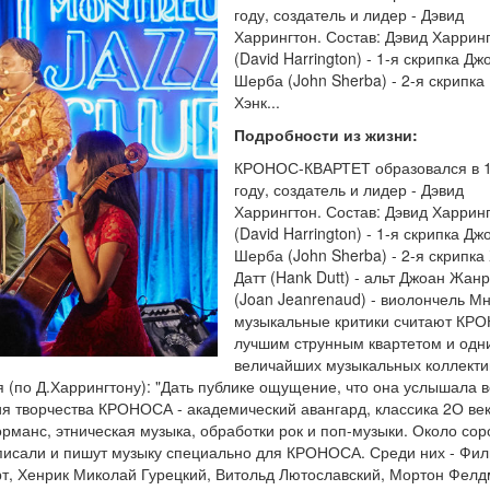
году, создатель и лидер - Дэвид
Харрингтон. Состав: Дэвид Харрин
(David Harrington) - 1-я скрипка Дж
Шерба (John Sherba) - 2-я скрипка
Хэнк...
Подробности из жизни:
КРОНОС-КВАРТЕТ образовался в 
году, создатель и лидер - Дэвид
Харрингтон. Состав: Дэвид Харрин
(David Harrington) - 1-я скрипка Дж
Шерба (John Sherba) - 2-я скрипка
Датт (Hank Dutt) - альт Джоан Жан
(Joan Jeanrenaud) - виолончель М
музыкальные критики считают КР
лучшим струнным квартетом и одн
величайших музыкальных коллекти
 (по Д.Харрингтону): "Дать публике ощущение, что она услышала в
я творчества КРОНОСА - академический авангард, классика 2О век
манс, этническая музыка, обработки рок и поп-музыки. Около сор
 писали и пишут музыку специально для КРОНОСА. Среди них - Фи
рт, Хенрик Миколай Гурецкий, Витольд Лютославский, Мортон Фелд