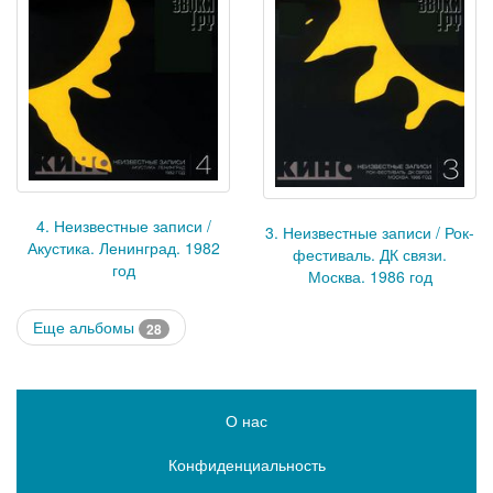
4. Неизвестные записи /
3. Неизвестные записи / Рок-
Акустика. Ленинград. 1982
фестиваль. ДК связи.
год
Москва. 1986 год
Еще альбомы
28
О нас
Конфиденциальность