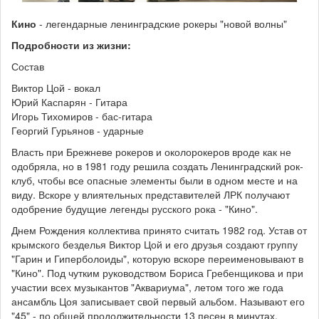
Кино
- легендарные ленинградские рокеры "новой волны"
Подробности из жизни:
Состав
Виктор Цой - вокал
Юрий Каспарян - Гитара
Игорь Тихомиров - бас-гитара
Георгий Гурьянов - ударные
Власть при Брежневе рокеров и околорокеров вроде как не
одобряла, но в 1981 году решила создать Ленинградский рок-
клуб, чтобы все опасные элементы были в одном месте и на
виду. Вскоре у влиятельных представителей ЛРК получают
одобрение будущие легенды русского рока - "Кино".
Днем Рождения коллектива принято считать 1982 год. Устав от
крымского безделья Виктор Цой и его друзья создают группу
"Гарин и Гиперболоиды", которую вскоре переименовывают в
"Кино". Под чутким руководством Бориса Гребенщикова и при
участии всех музыкантов "Аквариума", летом того же года
ансамбль Цоя записывает свой первый альбом. Называют его
"45" - по общей продолжительности 13 песен в минутах.