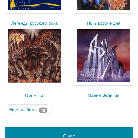
Ночь короче дня
Легенды русского рока
Мания Величия
С кем ты"
Еще альбомы
19
О нас