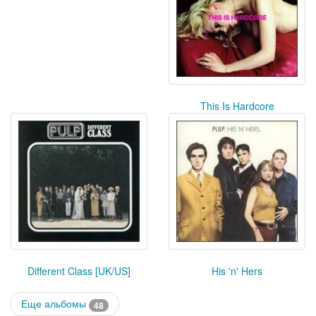
This Is Hardcore
Different Class [UK/US]
His 'n' Hers
Еще альбомы
48