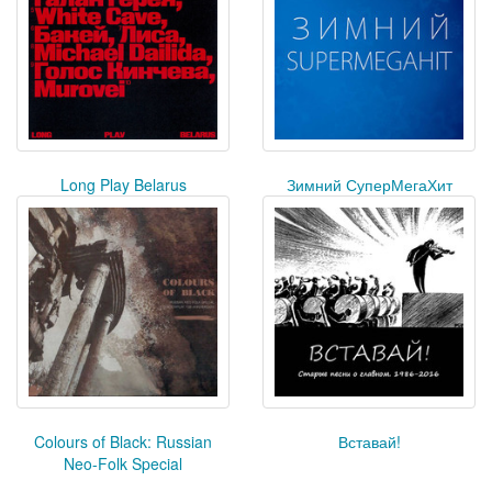
Long Play Belarus
Зимний СуперМегаХит
Colours of Black: Russian
Вставай!
Neo-Folk Special