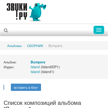
Toggl
naviga
Альбомы
СБОРНИК
Bumpers
Альбом:
Bumpers
Издан:
Island
(IslandIDP1)
Island
(Island1)
вставить в блог
Список композиций альбома