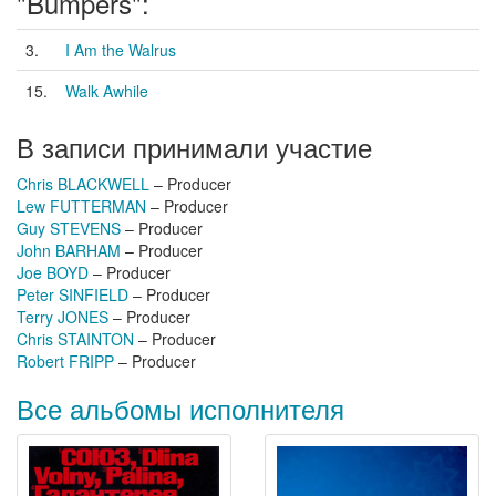
"Bumpers":
3.
I Am the Walrus
15.
Walk Awhile
В записи принимали участие
Chris BLACKWELL
– Producer
Lew FUTTERMAN
– Producer
Guy STEVENS
– Producer
John BARHAM
– Producer
Joe BOYD
– Producer
Peter SINFIELD
– Producer
Terry JONES
– Producer
Chris STAINTON
– Producer
Robert FRIPP
– Producer
Все альбомы исполнителя