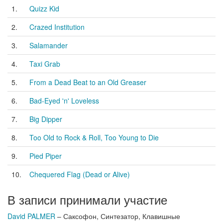
1.
Quizz Kid
2.
Crazed Institution
3.
Salamander
4.
Taxi Grab
5.
From a Dead Beat to an Old Greaser
6.
Bad-Eyed 'n' Loveless
7.
Big Dipper
8.
Too Old to Rock & Roll, Too Young to Die
9.
Pied Piper
10.
Chequered Flag (Dead or Alive)
В записи принимали участие
David PALMER
– Саксофон, Синтезатор, Клавишные