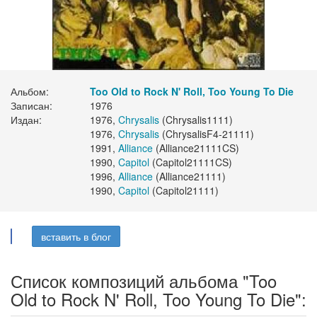
Альбом:
Too Old to Rock N' Roll, Too Young To Die
Записан:
1976
Издан:
1976,
Chrysalis
(Chrysalis1111)
1976,
Chrysalis
(ChrysalisF4-21111)
1991,
Alliance
(Alliance21111CS)
1990,
Capitol
(Capitol21111CS)
1996,
Alliance
(Alliance21111)
1990,
Capitol
(Capitol21111)
вставить в блог
Список композиций альбома "Too
Old to Rock N' Roll, Too Young To Die":