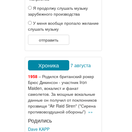
Я продолжу слушать музыку
зарубежного производства
У меня вообще пропало желание
слушать музыку
отправить
Хроника
7 августа
1958
– Родился британский рокер
Брюс Дикинсон - участник Iron
Maiden, вокалист и фанат
самолетов. За мощные вокальные
данные он получил от поклонников
прозвище "Air Raid Siren" ("Сирена
противовоздушной обороны")
»»
Родились
Dave KAPP