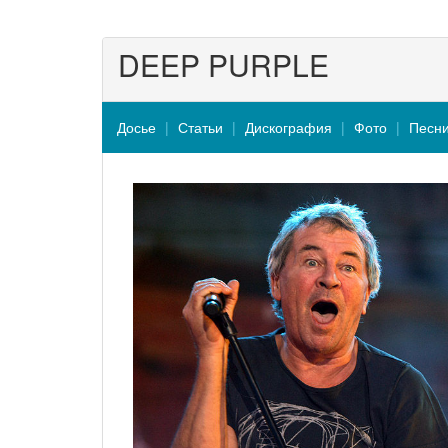
DEEP PURPLE
Досье
Статьи
Дискография
Фото
Песн