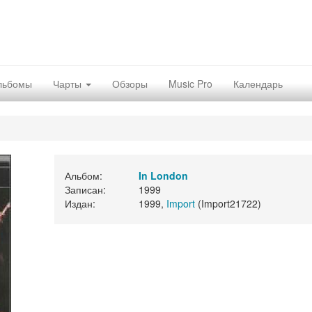
льбомы
Чарты
Обзоры
Music Pro
Календарь
Альбом:
In London
Записан:
1999
Издан:
1999,
Import
(Import21722)