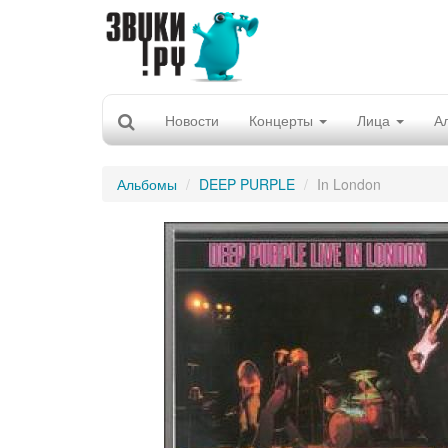
Новости
Концерты
Лица
А
Альбомы
DEEP PURPLE
In London