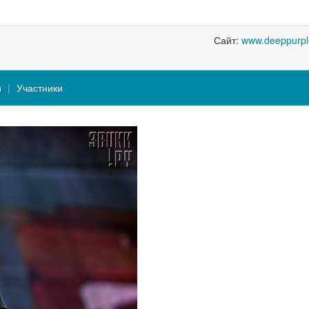
Сайт:
www.deeppurpl
и
Участники