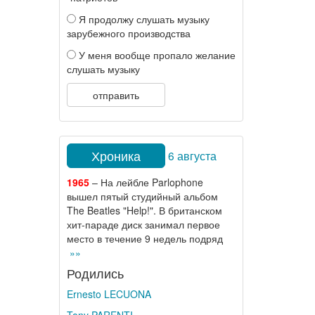
Я продолжу слушать музыку
зарубежного производства
У меня вообще пропало желание
слушать музыку
отправить
Хроника
6 августа
1965
– На лейбле Parlophone
вышел пятый студийный альбом
The Beatles "Help!". В британском
хит-параде диск занимал первое
место в течение 9 недель подряд
»»
Родились
Ernesto LECUONA