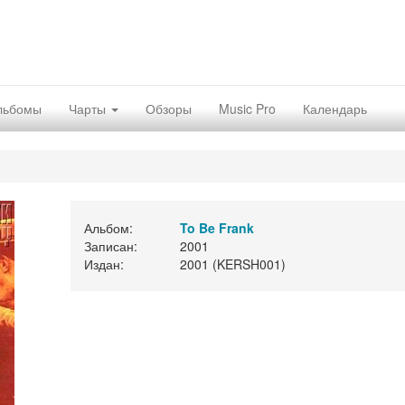
льбомы
Чарты
Обзоры
Music Pro
Календарь
Альбом:
To Be Frank
Записан:
2001
Издан:
2001 (KERSH001)