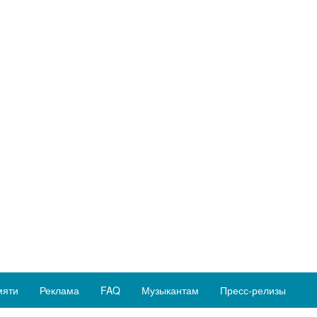
мяти
Реклама
FAQ
Музыкантам
Пресс-релизы