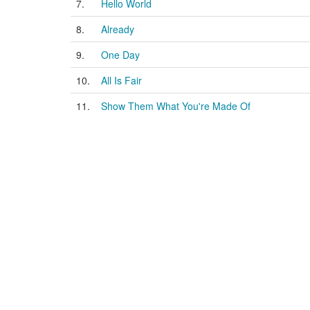
7.
Hello World
8.
Already
9.
One Day
10.
All Is Fair
11.
Show Them What You're Made Of