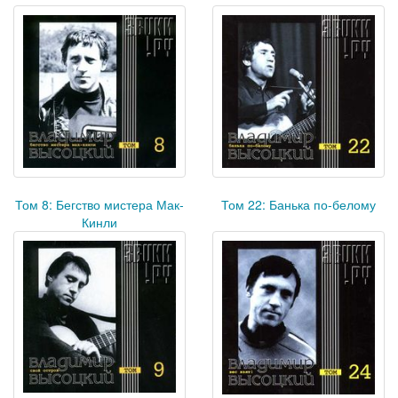
Том 8: Бегство мистера Мак-
Том 22: Банька по-белому
Кинли