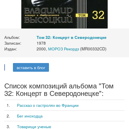
Альбом:
Том 32: Концерт в Северодонецке
Записан:
1978
Издан:
2000,
МОРОЗ Рекордз
(MR00332CD)
вставить в блог
Список композиций альбома "Том
32: Концерт в Северодонецке":
1.
Рассказ о гастролях во Франции
2.
Бег иноходца
3.
Товарищи ученые