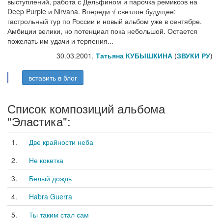
выступлений, работа с Дельфином и парочка ремиксов на
Deep Purple и Nirvana. Впереди √ светлое будущее:
гастрольный тур по России и новый альбом уже в сентябре.
Амбиции велики, но потенциал пока небольшой. Остается
пожелать им удачи и терпения...
30.03.2001,
Татьяна КУБЫШКИНА
(
ЗВУКИ РУ
)
вставить в блог
Список композиций альбома
"Эластика":
1.
Две крайности неба
2.
Не кокетка
3.
Белый дождь
4.
Habra Guerra
5.
Ты таким стал сам