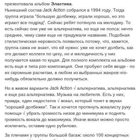
презентовала альбом
Эластика
.
Нынешний состав Jack Action собрался в 1994 году. Тогда
группа играла "большую долбежку, играли хорошо, но это
играют все подряд". Сейчас ребят потянуло на мелодику. То
есть сейчас они уже не альтернатива, но еще не попса: нечто
среднее, чему сами еще не придумали название. Подобная
стилистическая неровность появилось потому, что, кажется,
группа сама не знает, что ей нужно: уже не хочет долбить, как
это делают коллеги по цеху, но и мелодичность у них
получается какая-то куцая. Для полного комплекта на альбоме
есть еще и типа рэп-композиция. Они пробуют себя везде - по
их скромным расчетам, в любом из выбранных жанров что-
нибудь обязательно должно получиться.
Но в живом варианте Jack Action √ альтернатива, альтернатива
и еще раз альтернатива. Музыка на любителя. Есть у них,
правда, один недостаток √ вокал, который тонет в звуках
"хорошей долбежки". Так и хочется протянуть вокалисту руку
помощи √ убрать громкость низов до минимума и поднять
громкость вокала до максимума. Иначе вокал можно просто
исключить, оставив одно рубилово.
За плечами у группы большой багаж: около 100 концертных