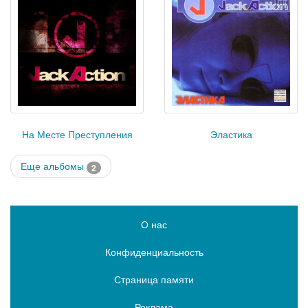
На Месте Преступления
Эластика
Еще альбомы
2
О нас
Конфиденциальность
Страница памяти
Реклама