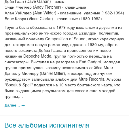
Дейв Гаан (Dave Gahan) - вокал
Энди Флетчер (Andy Fletcher) - клавишные
Алан Уайлдер (Alan Wilder) - клавишные, ударные (1982-1994)
Винс Кларк (Vince Clarke) - клавишные (1980-1982)
Группа была образована в 1979 году школьными друзьями из
провинциального английского городка Бэзилдон. Коллектив,
названный поначалу Composition of Sound, играл характерную
для тех времен новую романтику, однако к 1980-му, обретя
нового вокалиста Дейва Гаана и принесенное им новое
название Depeche Mode, группа полностью перешла на
синтезаторы. Выступая на разогреве у Fad Gadget, молодая
группа приглянулась хозяину независимого лейбла Mute
Дэниелу Миллеру (Daniel Miller), и вскоре под его чутким
руководством записывала альбом для Mute Records. Альбом
"Speak & Spell" поднялся на 10 место британского чарта, что
было выдающимся результатом для совсем еще молодой
группы,…
Далее... →
Все альбомы исполнителя