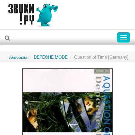
Toggl
naviga
Альбомы
DEPECHE MODE
Question of Time [Germany]