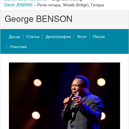
David JENKINS
– Ритм-гитара, Vocals (bckgr), Гитара
George BENSON
Досье
Статьи
Дискография
Фото
Песни
Участник