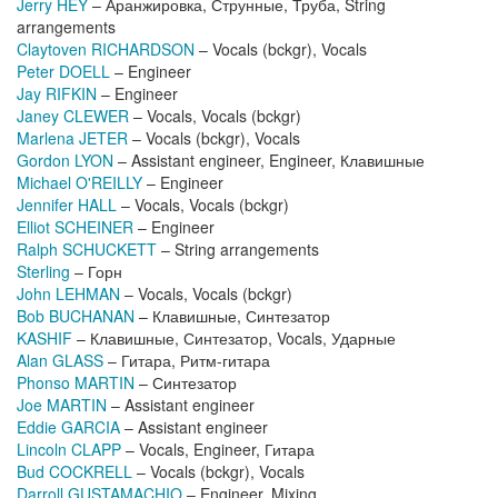
Jerry HEY
– Аранжировка, Струнные, Труба, String
arrangements
Claytoven RICHARDSON
– Vocals (bckgr), Vocals
Peter DOELL
– Engineer
Jay RIFKIN
– Engineer
Janey CLEWER
– Vocals, Vocals (bckgr)
Marlena JETER
– Vocals (bckgr), Vocals
Gordon LYON
– Assistant engineer, Engineer, Клавишные
Michael O'REILLY
– Engineer
Jennifer HALL
– Vocals, Vocals (bckgr)
Elliot SCHEINER
– Engineer
Ralph SCHUCKETT
– String arrangements
Sterling
– Горн
John LEHMAN
– Vocals, Vocals (bckgr)
Bob BUCHANAN
– Клавишные, Синтезатор
KASHIF
– Клавишные, Синтезатор, Vocals, Ударные
Alan GLASS
– Гитара, Ритм-гитара
Phonso MARTIN
– Синтезатор
Joe MARTIN
– Assistant engineer
Eddie GARCIA
– Assistant engineer
Lincoln CLAPP
– Vocals, Engineer, Гитара
Bud COCKRELL
– Vocals (bckgr), Vocals
Darroll GUSTAMACHIO
– Engineer, Mixing