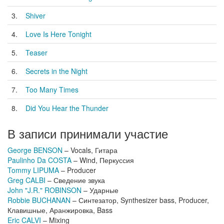
3.
Shiver
4.
Love Is Here Tonight
5.
Teaser
6.
Secrets in the Night
7.
Too Many Times
8.
Did You Hear the Thunder
В записи принимали участие
George BENSON
– Vocals, Гитара
Paulinho Da COSTA
– Wind, Перкуссия
Tommy LIPUMA
– Producer
Greg CALBI
– Сведение звука
John "J.R." ROBINSON
– Ударные
Robbie BUCHANAN
– Синтезатор, Synthesizer bass, Producer,
Клавишные, Аранжировка, Bass
Eric CALVI
– Mixing