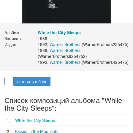
Альбом:
While the City Sleeps
Записан:
1986
Издан:
1992,
Warner Brothers
(WarnerBrothers225475)
1986,
Warner Brothers
(WarnerBrothers9254752)
1992,
Warner Brothers
(WarnerBrothers425475)
вставить в блог
Список композиций альбома "While
the City Sleeps":
1.
While the City Sleeps
2.
Kisses in the Moonlight