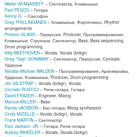
Walter AFANASIEFF
– Синтезатор, Клавишные
Paul PESCO
– Гитара
Kenny G.
– Саксофон
Greg PHILLINGANES
– Клавишные, Фортепиано, Rhythm
arrangements
Preston GLASS
– Перкуссия, Producer, Программирование,
Клавишные, Струнные, Синтезатор, Bass, Bass sequencing,
Drum programming
Kitty BEETHOVEN
– Vocals, Vocals (bckgr)
Greg "Gigi" GONAWAY
– Синтезатор, Перкуссия, Cymbals,
Ударные
Narada Michael WALDEN
– Программирование, Аранжировка,
Ударные, Клавишные, Producer, Drum programming
Jim GILSTRAP
– Vocals (bckgr), Vocals
Corrado RUSTICI
– Ритм-гитара, Гитара
David FRAZER
– Engineer, Mixing
Marcus MILLER
– Bass
Randy JACKSON
– Бас-гитара, Moog synthesizer
Cindy MIZELLE
– Vocals (bckgr), Vocals
Frank MARTIN
– Синтезатор
Paul Jackson, JR.
– Гитара, Ритм-гитара
Audrey WHEELER
– Vocals, Vocals (bckgr)