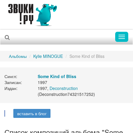
Toggl
naviga
Альбомы
Kylie MINOGUE
Some Kind of Bliss
Сингл:
Some Kind of Bliss
Записан:
1997
Издан:
1997,
Deconstruction
(Deconstruction74321517252)
вставить в блог
Список композиций альбома "Some