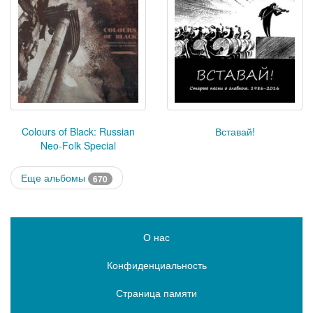
Colours of Black: Russian
Вставай!
Neo-Folk Special
Еще альбомы
670
О нас
Конфиденциальность
Страница памяти