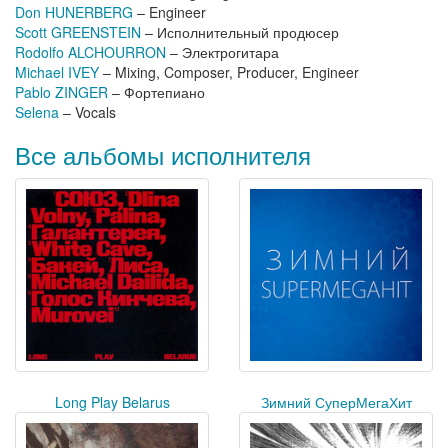
Don HUNERBERG
– Engineer
Scott GREENSTEIN
– Исполнительный продюсер
Rodolfo ALCHOURRON
– Электрогитара
Michael IVEY
– Mixing, Composer, Producer, Engineer
Pablo ZINGER
– Фортепиано
Selena
– Vocals
Все альбомы исполнителя
Long Play Belarus
Зимний СуперМегаХит