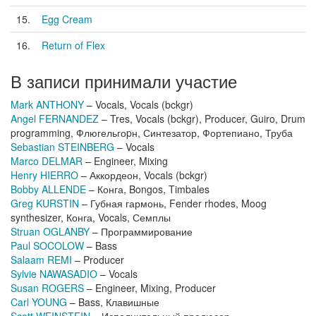
15.
Egg Cream
16.
Return of Flex
В записи принимали участие
Mark ANTHONY
– Vocals, Vocals (bckgr)
Angel FERNANDEZ
– Tres, Vocals (bckgr), Producer, Guiro, Drum
programming, Флюгельгоpн, Синтезатор, Фортепиано, Труба
Sebastian STEINBERG
– Vocals
Marco DELMAR
– Engineer, Mixing
Henry HIERRO
– Аккордеон, Vocals (bckgr)
Bobby ALLENDE
– Конга, Bongos, Timbales
Greg KURSTIN
– Губная гармонь, Fender rhodes, Moog
synthesizer, Конга, Vocals, Семплы
Struan OGLANBY
– Программирование
Paul SOCOLOW
– Bass
Salaam REMI
– Producer
Sylvie NAWASADIO
– Vocals
Susan ROGERS
– Engineer, Mixing, Producer
Carl YOUNG
– Bass, Клавишные