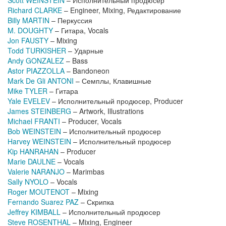
Scott WEINSTEIN
– Исполнительный продюсер
Richard CLARKE
– Engineer, Mixing, Редактирование
Billy MARTIN
– Перкуссия
M. DOUGHTY
– Гитара, Vocals
Jon FAUSTY
– Mixing
Todd TURKISHER
– Ударные
Andy GONZALEZ
– Bass
Astor PIAZZOLLA
– Bandoneon
Mark De Gli ANTONI
– Семплы, Клавишные
Mike TYLER
– Гитара
Yale EVELEV
– Исполнительный продюсер, Producer
James STEINBERG
– Artwork, Illustrations
Michael FRANTI
– Producer, Vocals
Bob WEINSTEIN
– Исполнительный продюсер
Harvey WEINSTEIN
– Исполнительный продюсер
Kip HANRAHAN
– Producer
Marie DAULNE
– Vocals
Valerie NARANJO
– Marimbas
Sally NYOLO
– Vocals
Roger MOUTENOT
– Mixing
Fernando Suarez PAZ
– Скрипка
Jeffrey KIMBALL
– Исполнительный продюсер
Steve ROSENTHAL
– Mixing, Engineer