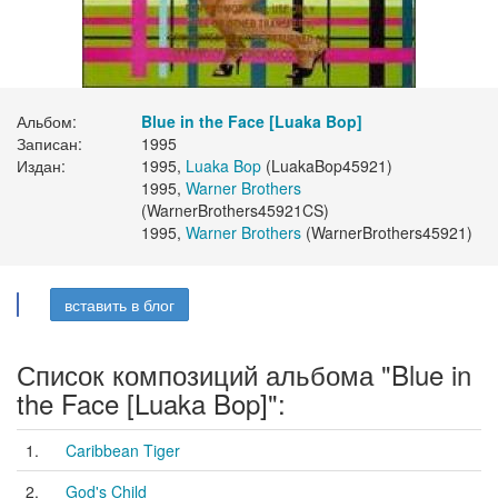
Альбом:
Blue in the Face [Luaka Bop]
Записан:
1995
Издан:
1995,
Luaka Bop
(LuakaBop45921)
1995,
Warner Brothers
(WarnerBrothers45921CS)
1995,
Warner Brothers
(WarnerBrothers45921)
вставить в блог
Список композиций альбома "Blue in
the Face [Luaka Bop]":
1.
Caribbean Tiger
2.
God's Child