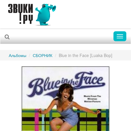
Toggl
naviga
Альбомы
СБОРНИК
Blue in the Face [Luaka Bop]