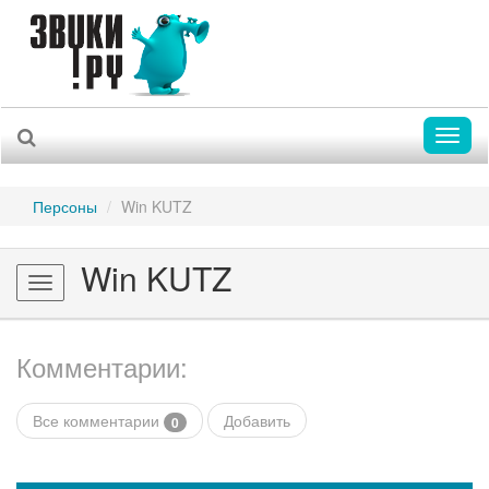
Toggl
naviga
Персоны
Win KUTZ
Win KUTZ
Toggle
navigation
Комментарии:
Все комментарии
Добавить
0