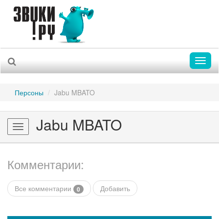
Toggl
naviga
Персоны
Jabu MBATO
Jabu MBATO
Toggle
navigation
Комментарии:
Все комментарии
Добавить
0