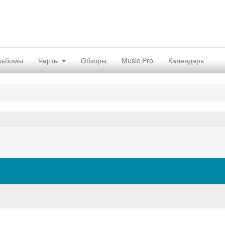
льбомы
Чарты
Обзоры
Music Pro
Календарь