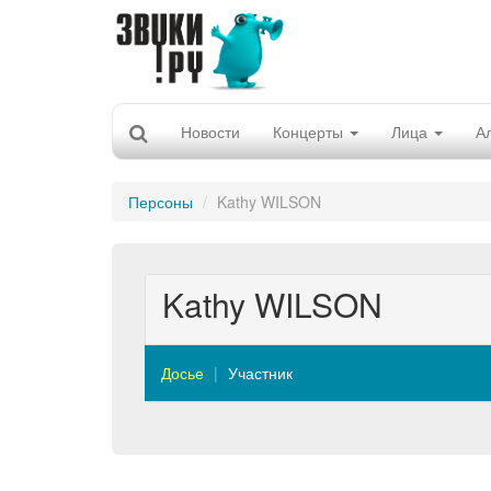
Новости
Концерты
Лица
А
Персоны
Kathy WILSON
Kathy WILSON
Досье
Участник