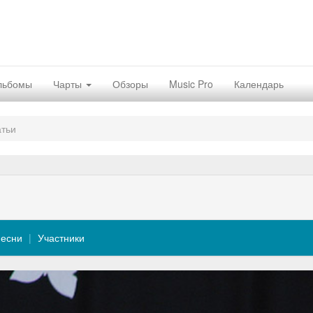
льбомы
Чарты
Обзоры
Music Pro
Календарь
атьи
есни
Участники